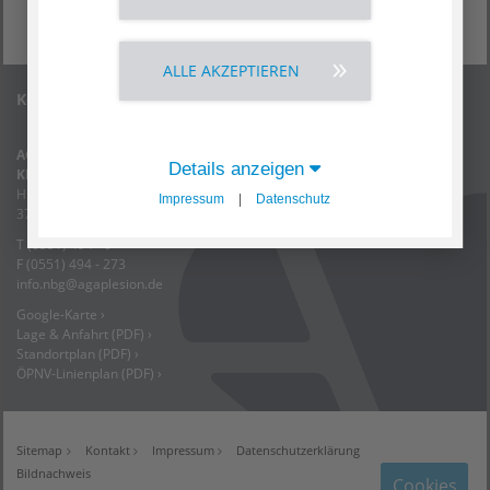
ALLE AKZEPTIEREN
Kontakt
AGAPLESION
Details anzeigen
KRANKENHAUS NEU BETHLEHEM
Humboldtallee 8
Impressum
|
Datenschutz
37073 Göttingen
T (0551) 494 - 0
F (0551) 494 - 273
info.nbg
@
agaplesion.de
Google-Karte ›
Lage & Anfahrt (PDF) ›
Standortplan (PDF) ›
ÖPNV-Linienplan (PDF) ›
Sitemap
Kontakt
Impressum
Datenschutzerklärung
Bildnachweis
Cookies