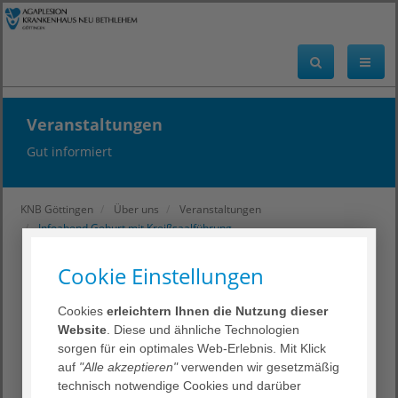
Veranstaltungen
Gut informiert
KNB Göttingen
Über uns
Veranstaltungen
Infoabend Geburt mit Kreißsaalführung
Cookie Einstellungen
< zurück
Cookies
erleichtern Ihnen die Nutzung dieser
Infoabend Geburt mit
Website
. Diese und ähnliche Technologien
Kreißsaalführung
sorgen für ein optimales Web-Erlebnis. Mit Klick
auf
"Alle akzeptieren"
verwenden wir gesetzmäßig
technisch notwendige Cookies und darüber