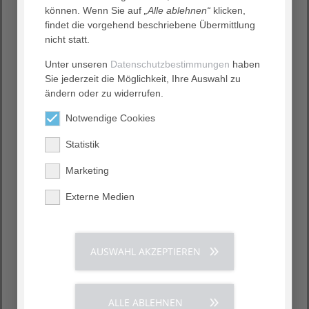
Ort: Geburtsvorbereitungsraum, Humboldtallee 6
können. Wenn Sie auf
„Alle ablehnen“
klicken,
(erreichbar über den Fahrstuhl, 3. Etage)
findet die vorgehend beschriebene Übermittlung
Eine Anmeldung ist nicht nötig.
nicht statt.
Unter unseren
Datenschutzbestimmungen
haben
Sie jederzeit die Möglichkeit, Ihre Auswahl zu
ändern oder zu widerrufen.
Notwendige Cookies
Statistik
Marketing
Externe Medien
AUSWAHL AKZEPTIEREN
ALLE ABLEHNEN