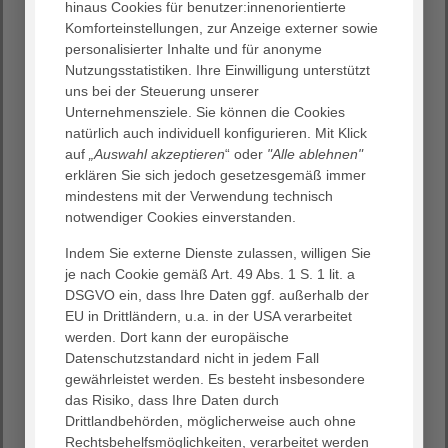
hinaus Cookies für benutzer:innenorientierte
16. September 2026
Komforteinstellungen, zur Anzeige externer sowie
personalisierter Inhalte und für anonyme
18:00 Uhr | Unser Informationsangebot für alle Fragen
Nutzungsstatistiken. Ihre Einwilligung unterstützt
rund um die Geburt
uns bei der Steuerung unserer
Unternehmensziele. Sie können die Cookies
natürlich auch individuell konfigurieren. Mit Klick
auf
„Auswahl akzeptieren
“ oder
"Alle ablehnen"
erklären Sie sich jedoch gesetzesgemäß immer
mindestens mit der Verwendung technisch
notwendiger Cookies einverstanden.
Damit Sie sich während der Schwangerschaft sicher und
geborgen fühlen und sich entspannt auf die Geburt
Indem Sie externe Dienste zulassen, willigen Sie
vorbereiten können, haben Sie die Möglichkeit sich alle 2
je nach Cookie gemäß Art. 49 Abs. 1 S. 1 lit. a
Wochen um 18:00 Uhr in gemütlicher
Gesprächsrunde
DSGVO ein, dass Ihre Daten ggf. außerhalb der
mit Kreißsaalführung
durch eine Hebamme und einen
EU in Drittländern, u.a. in der USA verarbeitet
Arzt/Ärztin zu informieren.
werden. Dort kann der europäische
Hier erfahren Sie, wie sich die Geburt ankündigt und
Datenschutzstandard nicht in jedem Fall
abläuft, was Sie aus medizinscher Sicht wissen sollten.
gewährleistet werden. Es besteht insbesondere
Gern können Sie alle Fragen stellen, die Ihnen auf dem
das Risiko, dass Ihre Daten durch
Herzen liegen.
Drittlandbehörden, möglicherweise auch ohne
Rechtsbehelfsmöglichkeiten, verarbeitet werden