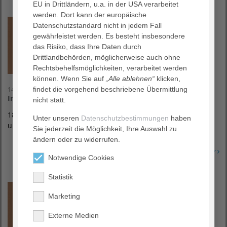
EU in Drittländern, u.a. in der USA verarbeitet
werden. Dort kann der europäische
Datenschutzstandard nicht in jedem Fall
gewährleistet werden. Es besteht insbesondere
das Risiko, dass Ihre Daten durch
Drittlandbehörden, möglicherweise auch ohne
Rechtsbehelfsmöglichkeiten, verarbeitet werden
können. Wenn Sie auf
„Alle ablehnen“
klicken,
findet die vorgehend beschriebene Übermittlung
14. Oktober 2026
Infoabend Geburt mit Kreißsaalführung
nicht statt.
18:00 Uhr | Unser Informationsangebot für alle Fragen rund
Unter unseren
Datenschutzbestimmungen
haben
um die Geburt
Sie jederzeit die Möglichkeit, Ihre Auswahl zu
ändern oder zu widerrufen.
Erfahren Sie mehr
Notwendige Cookies
Statistik
Marketing
Externe Medien