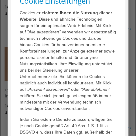
Cookie Einstellungen
18:00 Uhr | Unser Informationsangebot für alle Fragen rund
Cookies
erleichtern Ihnen die Nutzung dieser
um die Geburt
Website
. Diese und ähnliche Technologien
sorgen für ein optimales Web-Erlebnis. Mit Klick
Erfahren Sie mehr
auf
"Alle akzeptieren"
verwenden wir gesetzmäßig
technisch notwendige Cookies und darüber
hinaus Cookies für benutzer:innenorientierte
Komforteinstellungen, zur Anzeige externer sowie
personalisierter Inhalte und für anonyme
Nutzungsstatistiken. Ihre Einwilligung unterstützt
uns bei der Steuerung unserer
Unternehmensziele. Sie können die Cookies
natürlich auch individuell konfigurieren. Mit Klick
auf
„Auswahl akzeptieren
“ oder
"Alle ablehnen"
30. September 2026
Infoabend Geburt mit Kreißsaalführung
erklären Sie sich jedoch gesetzesgemäß immer
mindestens mit der Verwendung technisch
18:00 Uhr | Unser Informationsangebot für alle Fragen rund
notwendiger Cookies einverstanden.
um die Geburt
Indem Sie externe Dienste zulassen, willigen Sie
je nach Cookie gemäß Art. 49 Abs. 1 S. 1 lit. a
Erfahren Sie mehr
DSGVO ein, dass Ihre Daten ggf. außerhalb der