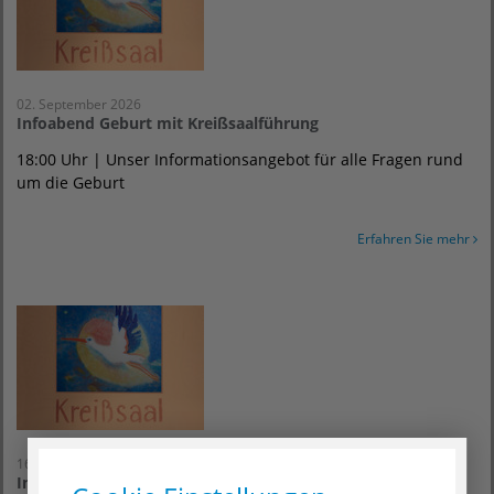
Milchstau/Brustentzündung
zu viel/zu wenig Milch
Gedeihstörungen
langsames Abstillen
02. September 2026
Infoabend Geburt mit Kreißsaalführung
Die Stillberatung findet im Geburtsvorbereitungsraum
18:00 Uhr | Unser Informationsangebot für alle Fragen rund
des Krankenhauses statt.
um die Geburt
Der Raum (Geburtsvorbereitungsraum) ist mit
Außenfahrstuhl (auch mit Kinderwagen) gut
erreichbar und befindet sich in der 2. Etage,
Erfahren Sie mehr
Humboldtallee 6.
Wir bitten um vorherige telefonische Anmeldung
unter: (0551) 494-855.
16. September 2026
Infoabend Geburt mit Kreißsaalführung