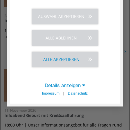
28. Oktober 2026
AUSWAHL AKZEPTIEREN
Infoabend Geburt mit Kreißsaalführung
18:00 Uhr | Unser Informationsangebot für alle Fragen rund
um die Geburt
ALLE ABLEHNEN
Erfahren Sie mehr
ALLE AKZEPTIEREN
Details anzeigen
Impressum
|
Datenschutz
11. November 2026
Infoabend Geburt mit Kreißsaalführung
18:00 Uhr | Unser Informationsangebot für alle Fragen rund