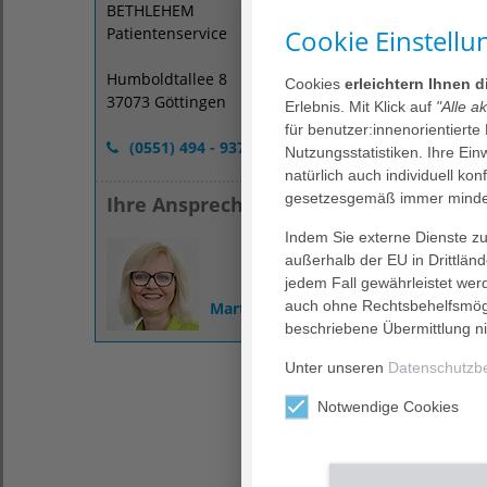
Anspann
BETHLEHEM
unseren
Cookie Einstellu
Patientenservice
Hier so
Humboldtallee 8
die Ihn
Cookies
erleichtern Ihnen 
37073 Göttingen
Snacks 
Erlebnis. Mit Klick auf
"Alle a
Aufenth
für benutzer:innenorientierte
(0551) 494 - 937
Nutzungsstatistiken. Ihre Ei
Lassen 
natürlich auch individuell kon
gesetzesgemäß immer mindes
Ihre Ansprechpartnerin
Die Kos
Die Kos
Indem Sie externe Dienste zul
außerhalb der EU in Drittlän
Wenn Si
jedem Fall gewährleistet wer
Kosten 
auch ohne Rechtsbehelfsmögl
nehmen
Martina Olfermann-Baizert
beschriebene Übermittlung ni
Reservi
Unter unseren
Datenschutzb
Notwendige Cookies