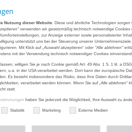
ung verbunden. Dennoch möchten wir Ihnen Ihren Aufenthalt bei
 Komfortzimmern auf den Stationen.
ngen
rgt die hochwertige Einrichtung für ein wohnliches Ambiente. Unt
en Ruhe und Platz bieten. Für Ablenkung sorgt ein umfangreiches
die Nutzung dieser Website
. Diese und ähnliche Technologien sorgen 
und eine Vielzahl an Getränken zur Verfügung. Unser Serviceteam 
kzeptieren"
verwenden wir gesetzmäßig technisch notwendige Cookies 
altes.
 Komforteinstellungen, zur Anzeige externer sowie personalisierter Inh
nwilligung unterstützt uns bei der Steuerung unserer Unternehmensziele
Sie sich von unserem Wahlleistungsteam beraten, welches das pass
figurieren. Mit Klick auf
„Auswahl akzeptieren
“ oder
"Alle ablehnen"
erkl
tens mit der Verwendung technisch notwendiger Cookies einverstand
ten für ein Einbett-Komfortzimmer betragen pro Nacht 161,-€.
ten für ein Zweibett-Komfortzimmer betragen pro Nacht 79,-€.
assen, willigen Sie je nach Cookie gemäß Art. 49 Abs. 1 S. 1 lit. a DS
dern, u.a. in der USA verarbeitet werden. Dort kann der europäische Da
e eine Zusatzversicherung bezüglich der Wahlleistung eines Ein- 
den. Es besteht insbesondere das Risiko, dass Ihre Daten durch Dritt
von Ihrer Versicherung übernommen. Sie können diese Leistung ab
ichkeiten, verarbeitet werden können. Wenn Sie auf
„Alle ablehnen“
kl
.
cht statt.
erungen von Komfortzimmern sind im Vorfeld leider nicht möglich.
estimmungen
haben Sie jederzeit die Möglichkeit, Ihre Auswahl zu änd
Statistik
Marketing
Externe Medien
Unsere Leistungen – Ihre Wahl