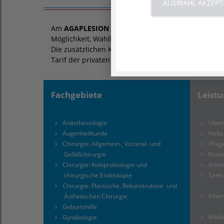
AUSWAHL AKZEPT
Am
AGAPLESION KRANKENHAUS NEU BETHLEHE
Möglichkeit, Wahlleistungen in Anspruch zu nehme
Die zusätzlichen Kosten werden in der Regel voll
Tarif der privaten Krankenversicherung oder Zusat
Fachgebiete
Leist
Anästhesiologie
Übers
Augenheilkunde
Heb
Chirurgie: Allgemein-, Viszeral- und
Pfleg
Gefäßchirurgie
Praxi
Chirurgie: Koloproktologie und
Schm
chirurgische Endoskopie
Seel
Chirurgie: Plastische, Rekonstruktive und
Infor
Ästhetischen Chirurgie
Geburtshilfe
Medi
Gynäkologie