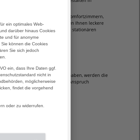
 uns so angenehm wie möglich gestalten in
ergebracht sind Sie in modernen Komfortzimmern,
 Multimediapaket. Außerdem stehen Ihnen leckere
für ein optimales Web-
besucht Sie täglich während Ihres stationären
und darüber hinaus Cookies
alte und für anonyme
. Sie können die Cookies
ende Angebot für Sie ist.
ären Sie sich jedoch
en.
GVO ein, dass Ihre Daten ggf.
tenschutzstandard nicht in
oder Zweibettzimmers versichert haben, werden die
landbehörden, möglicherweise
er auch gern als Selbstzahler in Anspruch
icken, findet die vorgehend
ern oder zu widerrufen.