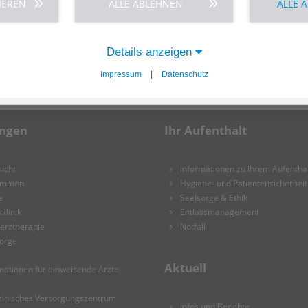
IEREN
ALLE ABLEHNEN
ALLE 
M
haben alle Patient:innen die
Falls Sie gesetzlich versichert
Details anzeigen
n.
verfügen, begleichen Sie die R
ständig übernommen – je nach
Die mit dem Verband der priva
Impressum
|
Datenschutz
zversicherung.
entnehmen Sie bitte folgende
ungen
Ihr Aufenthalt
icht
Informationen zu Ihrem Aufenthal
ammen
Hygiene- und Patientensicherheit
e
Seelsorge & Ethik
sklinik
Entlassmanagement
erztherapie
Notfall
sorge
Aktuell
mationen für einweisende Ärzte
zinisches Versorgungszentrum
Infos und Berichte