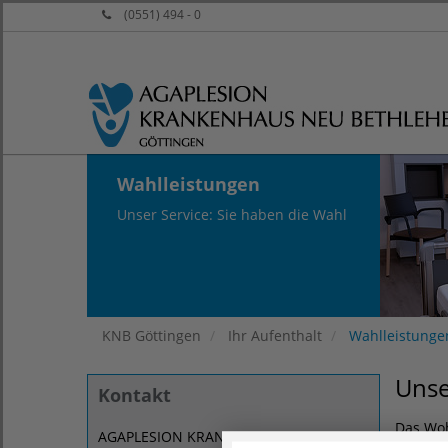
(0551) 494 - 0
Wahlleistungen
Unser Service: Sie haben die Wahl
KNB Göttingen
Ihr Aufenthalt
Wahlleistunge
Unse
Kontakt
Das Woh
AGAPLESION KRANKENHAUS NEU