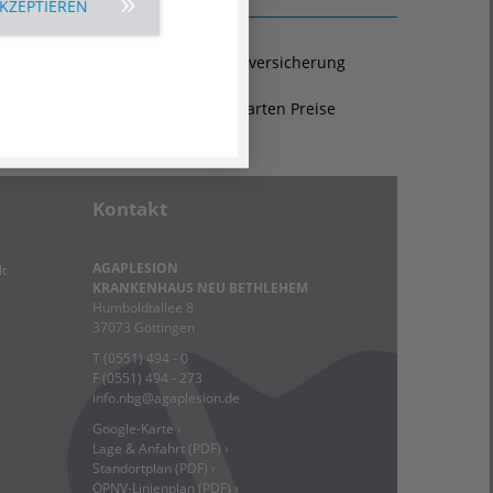
AKZEPTIEREN
 sind und über keine private Zusatzversicherung
echnung selbst.
ten Krankenversicherung vereinbarten Preise
r
Übersicht ›
Kontakt
AGAPLESION
t
KRANKENHAUS NEU BETHLEHEM
Humboldtallee 8
37073 Göttingen
T (0551) 494 - 0
F (0551) 494 - 273
info.nbg
@
agaplesion.de
Google-Karte ›
Lage & Anfahrt (PDF) ›
Standortplan (PDF) ›
ÖPNV-Linienplan (PDF) ›