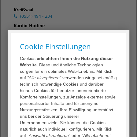
Kreißsaal
(0551) 494 - 234
Kardio-Hotline
(0551) 494 - 244
Cookie Einstellungen
Entlassmanagement/Kliniksozialdienst
(0551) 494 - 215
(Station 1)
Cookies
erleichtern Ihnen die Nutzung dieser
(0551) 494 - 141
(Station 2)
Website
. Diese und ähnliche Technologien
(0551) 494 - 211
(Station 3)
sorgen für ein optimales Web-Erlebnis. Mit Klick
(0551) 494 - 200
(Station 4)
auf
"Alle akzeptieren"
verwenden wir gesetzmäßig
(0551) 494 - 251
(Station 5)
technisch notwendige Cookies und darüber
hinaus Cookies für benutzer:innenorientierte
Seelsorge
Komforteinstellungen, zur Anzeige externer sowie
(0551) 494 - 242
personalisierter Inhalte und für anonyme
E-Mail
Nutzungsstatistiken. Ihre Einwilligung unterstützt
uns bei der Steuerung unserer
Unternehmensziele. Sie können die Cookies
natürlich auch individuell konfigurieren. Mit Klick
auf
„Auswahl akzeptieren
“ oder
"Alle ablehnen"