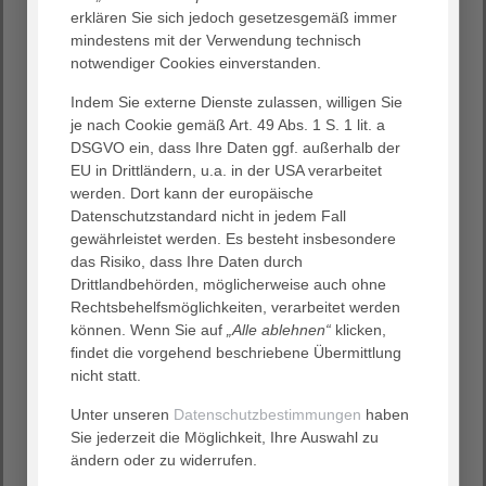
Kontakte für Ärzt:innen
erklären Sie sich jedoch gesetzesgemäß immer
mindestens mit der Verwendung technisch
Geschäftsführung
notwendiger Cookies einverstanden.
(0551) 494 - 111
Indem Sie externe Dienste zulassen, willigen Sie
(0551) 494 - 273
je nach Cookie gemäß Art. 49 Abs. 1 S. 1 lit. a
E-Mail
DSGVO ein, dass Ihre Daten ggf. außerhalb der
EU in Drittländern, u.a. in der USA verarbeitet
Ärztliche Leitung
werden. Dort kann der europäische
(0551) 505 33 92 - 0
Datenschutzstandard nicht in jedem Fall
(0551) 505 33 92 - 81
gewährleistet werden. Es besteht insbesondere
E-Mail
das Risiko, dass Ihre Daten durch
Drittlandbehörden, möglicherweise auch ohne
Rechtsbehelfsmöglichkeiten, verarbeitet werden
Kontaktformular
können. Wenn Sie auf
„Alle ablehnen“
klicken,
findet die vorgehend beschriebene Übermittlung
Anrede
nicht statt.
---
Unter unseren
Datenschutzbestimmungen
haben
Sie jederzeit die Möglichkeit, Ihre Auswahl zu
Vorname
ändern oder zu widerrufen.