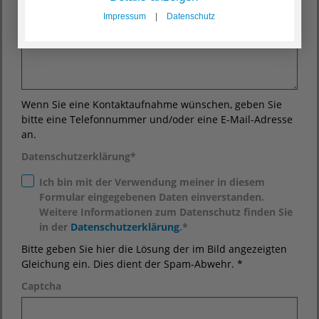
Nachricht
*
Impressum
|
Datenschutz
Wenn Sie eine Kontaktaufnahme wünschen, geben Sie
bitte eine Telefonnummer und/oder eine E-Mail-Adresse
an.
Datenschutzerklärung
*
Ich bin mit der Verwendung meiner in diesem
Formular eingegebenen Daten einverstanden.
Weitere Informationen zum Datenschutz finden Sie
in der
Datenschutzerklärung
.*
Bitte geben Sie hier die Lösung der im Bild angezeigten
Gleichung ein. Dies dient der Spam-Abwehr. *
Captcha