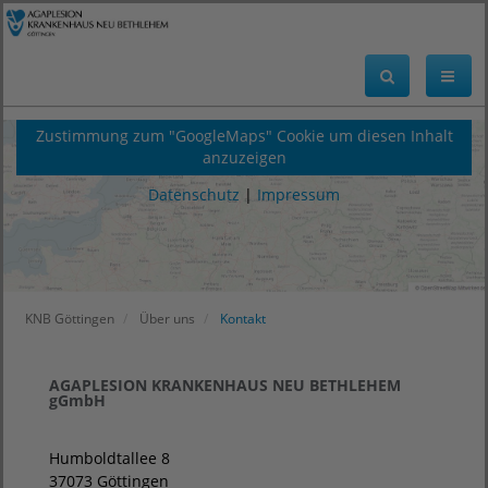
Zustimmung zum "GoogleMaps" Cookie um diesen Inhalt
anzuzeigen
Datenschutz
|
Impressum
KNB Göttingen
Über uns
Kontakt
AGAPLESION KRANKENHAUS NEU BETHLEHEM
gGmbH
Humboldtallee 8
37073 Göttingen