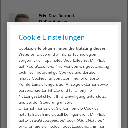
Priv. Doz. Dr. med.
Stefan Hansen
Hals-, Nasen-, Ohrenpraxis
Cookie Einstellungen
am Waldweg
Cookies
erleichtern Ihnen die Nutzung dieser
Dr. med.
Website
. Diese und ähnliche Technologien
Roland Gerlach
sorgen für ein optimales Web-Erlebnis. Mit Klick
auf
"Alle akzeptieren"
verwenden wir gesetzmäßig
HNO-Praxis
technisch notwendige Cookies und darüber
am Humboldtbogen
hinaus Cookies für benutzer:innenorientierte
Komforteinstellungen, zur Anzeige externer sowie
personalisierter Inhalte und für anonyme
Kooperierende HNO-Praxen
Nutzungsstatistiken. Ihre Einwilligung unterstützt
uns bei der Steuerung unserer
Unternehmensziele. Sie können die Cookies
natürlich auch individuell konfigurieren. Mit Klick
Hals-Nasen-Ohrenpraxis am Waldweg
auf
„Auswahl akzeptieren
“ oder
"Alle ablehnen"
Waldweg 1, 37073 Göttingen
erklären Sie sich jedoch gesetzesgemäß immer