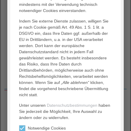
(0551) 48 44 88
mindestens mit der Verwendung technisch
(0551) 480 12
notwendiger Cookies einverstanden.
E-Mail
Indem Sie externe Dienste zulassen, willigen Sie
Webseite
je nach Cookie gemäß Art. 49 Abs. 1 S. 1 lit. a
DSGVO ein, dass Ihre Daten ggf. außerhalb der
HNO-Praxis am Humboldtbogen
EU in Drittländern, u.a. in der USA verarbeitet
Nikolausberger Weg 34, 37073 Göttingen
werden. Dort kann der europäische
(0551) 530 66
Datenschutzstandard nicht in jedem Fall
(0551) 530 67
gewährleistet werden. Es besteht insbesondere
E-Mail
das Risiko, dass Ihre Daten durch
Drittlandbehörden, möglicherweise auch ohne
Rechtsbehelfsmöglichkeiten, verarbeitet werden
Leistungsspektrum
können. Wenn Sie auf
„Alle ablehnen“
klicken,
findet die vorgehend beschriebene Übermittlung
nicht statt.
Ambulante Operationen
Unter unseren
Datenschutzbestimmungen
haben
Sie jederzeit die Möglichkeit, Ihre Auswahl zu
Adenotomie (Entfernung kindlicher Polypen)
ändern oder zu widerrufen.
Tonsillotomie (Mandelverkleinerung)
Nasenmuschelverkleinerung
Notwendige Cookies