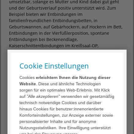
umsetzbar, solange es Mutter und Kind dabei gut geht
und der Geburtsverlauf positiv unterstützt wird. Zum
Beispiel bieten wir Entbindungen im
familienfreundlichen Entbindungsbetten, in
Geburtswannen, auf Gebärhockern, auf Hockern im Bett,
Entbindungen in der Vierfüßlerposition, spontane
Entbindungen bei Beckenendlage,
Kaiserschnittentbindungen im Kreißsaal-OP,
schmerzreduzierte Entbindungen mittels Lachgas
Livopan, Peridualanästhesie, Schmerzmittelpumpen (PCR-
Cookie Einstellungen
Pumpe).
Cookies
erleichtern Ihnen die Nutzung dieser
Über welchen Bereich erstreckt sich in etwa das
Website
. Diese und ähnliche Technologien
Einzugsgebiet der Entbindungsstation? Wird es sich
sorgen für ein optimales Web-Erlebnis. Mit Klick
voraussichtlich durch die Schließung der Geburtsklinik
auf
"Alle akzeptieren"
verwenden wir gesetzmäßig
Neu-Mariahilf in Göttingen und der Geburtsstation der
technisch notwendige Cookies und darüber
Helios-Klinik in Herzberg am Harz verändern?
hinaus Cookies für benutzer:innenorientierte
Das Einzugsgebiet erstreckt sich über den gesamten
Komforteinstellungen, zur Anzeige externer sowie
Landkreis/Stadt Göttingen, Witzenhausen, Duderstadt,
personalisierter Inhalte und für anonyme
Hann. Münden und Northeim.
Nutzungsstatistiken. Ihre Einwilligung unterstützt