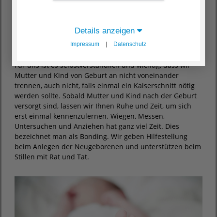
In einer babyfreundlichen Geburtsklinik werden die
Bedürfnisse der Kinder und Eltern vor die
Krankenhausroutine gestellt. Wir fördern den intensiven,
Details anzeigen
bewussten und natürlichen Kontakt zwischen
Impressum
|
Datenschutz
Neugeborenen und Eltern und den Geschwistern.
Für uns ist es selbstverständlich und wichtig, dass wir
Mutter und Kind von Geburt an nicht voneinander
trennen, auch nicht, falls einmal ein Kaiserschnitt nötig
werden sollte. Sobald Mutter und Kind nach der Geburt
versorgt sind, lassen wir Ihnen Ruhe und Zeit, um sich
erst einmal kennenzulernen. Wiegen, Messen,
Untersuchen und Anziehen hat ganz viel Zeit. Dies
bezeichnet man als Bonding. Wir geben Hilfestellung
beim Anlegen der Neugeborenen und unterstützen beim
Stillen mit Rat und Tat.