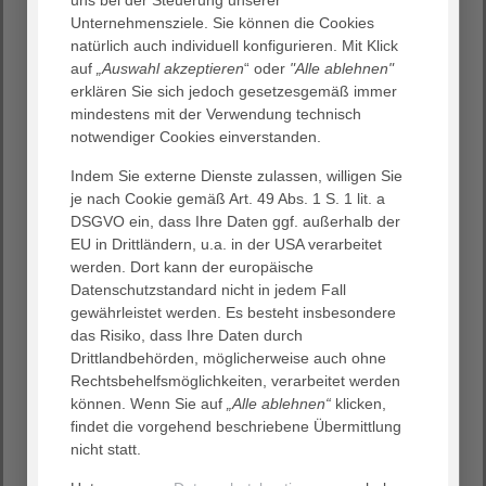
uns bei der Steuerung unserer
Wir erwarten einen Anstieg bei den Geburten und sind
Unternehmensziele. Sie können die Cookies
auf diese veränderte Situation sehr gut vorbereitet.
natürlich auch individuell konfigurieren. Mit Klick
auf
„Auswahl akzeptieren
“ oder
"Alle ablehnen"
Wie viele Geburten gibt es aktuell im Durchschnitt pro
erklären Sie sich jedoch gesetzesgemäß immer
Jahr in Neu-Betlehem?
mindestens mit der Verwendung technisch
notwendiger Cookies einverstanden.
Im Agaplesion Krankenhaus Neu Bethlehem gab es im
Jahr 2023: 1012 Geburten mit 1015 Babys -> 489 Knaben /
Indem Sie externe Dienste zulassen, willigen Sie
526 Mädchen (3 Zwillingsgeburten)
je nach Cookie gemäß Art. 49 Abs. 1 S. 1 lit. a
Vom 01.01.2024 bis 08.07.2024 gab es bis jetzt 509
DSGVO ein, dass Ihre Daten ggf. außerhalb der
Geburten mit 510 Babys -> 239 Knaben / 271 Mädchen (1
EU in Drittländern, u.a. in der USA verarbeitet
Zwillingsgeburt)
werden. Dort kann der europäische
Datenschutzstandard nicht in jedem Fall
gewährleistet werden. Es besteht insbesondere
Gibt es in Neu-Betlehem die Möglichkeit für ein 24-
das Risiko, dass Ihre Daten durch
Stunden Rooming In nach der Entbindung?
Drittlandbehörden, möglicherweise auch ohne
Rechtsbehelfsmöglichkeiten, verarbeitet werden
24-Stunden-Rooming-in ist für uns selbstverständlich.
können. Wenn Sie auf
„Alle ablehnen“
klicken,
Zusätzlich gibt es sieben Familienzimmer in denen junge
findet die vorgehend beschriebene Übermittlung
Familien die ersten Lebenstage ihres Kindes gemeinsam
nicht statt.
erleben können. Das heißt, der werdende Vater oder eine
andere Begleitperson kann die Gebärende nicht nur wie