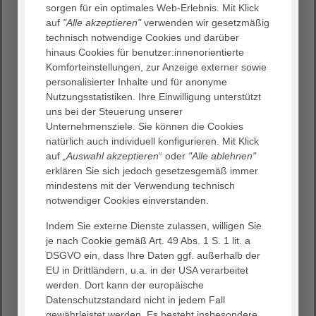
sorgen für ein optimales Web-Erlebnis. Mit Klick
22. April 2020
auf
"Alle akzeptieren"
verwenden wir gesetzmäßig
technisch notwendige Cookies und darüber
Schoko-Osterhasen schmecken auch noch zwei Wochen
hinaus Cookies für benutzer:innenorientierte
nach dem Fest.
Komforteinstellungen, zur Anzeige externer sowie
personalisierter Inhalte und für anonyme
Nutzungsstatistiken. Ihre Einwilligung unterstützt
uns bei der Steuerung unserer
Unternehmensziele. Sie können die Cookies
natürlich auch individuell konfigurieren. Mit Klick
auf
„Auswahl akzeptieren
“ oder
"Alle ablehnen"
Durch die Corona-Pandemie sind in vielen Supermärkten
erklären Sie sich jedoch gesetzesgemäß immer
die Süßigkeiten-Regale voller geblieben als sonst. Die
mindestens mit der Verwendung technisch
Filialleiter:innen der real-Märkte Am Kaufpark, Frau
notwendiger Cookies einverstanden.
Gatsioudi, und Große Breite, Herr Völkening, haben
deshalb ihre Bestände zusammengetragen und unter
Indem Sie externe Dienste zulassen, willigen Sie
anderem vier Kartons am Mittwoch, 22. April 2020, an
je nach Cookie gemäß Art. 49 Abs. 1 S. 1 lit. a
zwei Mitarbeiter:innen des AGAPLESION KRANKENHAUS
DSGVO ein, dass Ihre Daten ggf. außerhalb der
NEU BETHLEHEM überreicht.
EU in Drittländern, u.a. in der USA verarbeitet
werden. Dort kann der europäische
Datenschutzstandard nicht in jedem Fall
gewährleistet werden. Es besteht insbesondere