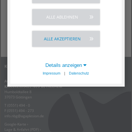
ALLE ABLEHNEN
ALLE AKZEPTIEREN
Details anzeigen
Kontakt
Impressum
|
Datenschutz
AGAPLESION
KRANKENHAUS NEU BETHLEHEM
Humboldtallee 8
37073 Göttingen
T (0551) 494 - 0
F (0551) 494 - 273
info.nbg
@
agaplesion.de
Google-Karte ›
Lage & Anfahrt (PDF) ›