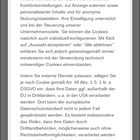
Komforteinstellungen, zur Anzeige externer sowie
18:00 Uhr | Unser Informationsangebot für alle Fragen
personalisierter Inhalte und für anonyme
rund um die Geburt
Nutzungsstatistiken. Ihre Einwilligung unterstützt
uns bei der Steuerung unserer
Unternehmensziele. Sie können die Cookies
natürlich auch individuell konfigurieren. Mit Klick
auf
„Auswahl akzeptieren
“ oder
"Alle ablehnen"
erklären Sie sich jedoch gesetzesgemäß immer
mindestens mit der Verwendung technisch
Damit Sie sich während der Schwangerschaft sicher und
notwendiger Cookies einverstanden.
geborgen fühlen und sich entspannt auf die Geburt
vorbereiten können, haben Sie die Möglichkeit sich alle 2
Indem Sie externe Dienste zulassen, willigen Sie
Wochen um 18:00 Uhr in gemütlicher
je nach Cookie gemäß Art. 49 Abs. 1 S. 1 lit. a
Gesprächsrunde
mit Kreißsaalführung
DSGVO ein, dass Ihre Daten ggf. außerhalb der
durch eine Hebamme und einen
Arzt/Ärztin zu informieren.
EU in Drittländern, u.a. in der USA verarbeitet
Hier erfahren Sie, wie sich die Geburt ankündigt und
werden. Dort kann der europäische
abläuft, was Sie aus medizinscher Sicht wissen sollten.
Datenschutzstandard nicht in jedem Fall
gewährleistet werden. Es besteht insbesondere
Gern können Sie alle Fragen stellen, die Ihnen auf dem
das Risiko, dass Ihre Daten durch
Herzen liegen.
Drittlandbehörden, möglicherweise auch ohne
Ort: Geburtsvorbereitungsraum, Humboldtallee 6
Rechtsbehelfsmöglichkeiten, verarbeitet werden