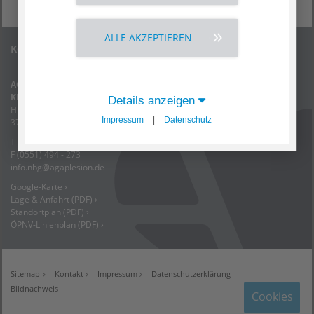
ALLE AKZEPTIEREN
Kontakt
AGAPLESION
KRANKENHAUS NEU BETHLEHEM
Details anzeigen
Humboldtallee 8
Impressum
|
Datenschutz
37073 Göttingen
T (0551) 494 - 0
F (0551) 494 - 273
info.nbg
@
agaplesion.de
Google-Karte ›
Lage & Anfahrt (PDF) ›
Standortplan (PDF) ›
ÖPNV-Linienplan (PDF) ›
Sitemap
Kontakt
Impressum
Datenschutzerklärung
Bildnachweis
Cookies