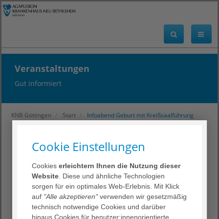
Veranstaltungen
Gut informiert
KNB Göttingen
Start
Infoabend Geburt mit Kreißsaalführung
Cookie Einstellungen
< zurück
Infoabend Geburt mit
Cookies
erleichtern Ihnen die Nutzung dieser
Website
. Diese und ähnliche Technologien
Kreißsaalführung
sorgen für ein optimales Web-Erlebnis. Mit Klick
auf
"Alle akzeptieren"
verwenden wir gesetzmäßig
technisch notwendige Cookies und darüber
19. August 2026
hinaus Cookies für benutzer:innenorientierte