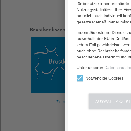
für benutzer:innenorientierte
Nutzungsstatistiken. Ihre Ei
natürlich auch individuell kon
gesetzesgemäß immer mindes
Brustkrebszentrum
Kurse
Indem Sie externe Dienste zul
außerhalb der EU in Drittlän
jedem Fall gewährleistet wer
auch ohne Rechtsbehelfsmögl
beschriebene Übermittlung ni
Unter unseren
Datenschutzb
Notwendige Cookies
AUSWAHL AKZEPT
Zum Brustkrebszentrum ›