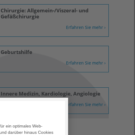
Chirurgie: Allgemein-/Viszeral- und
Gefäßchirurgie
Erfahren Sie mehr ›
Geburtshilfe
Erfahren Sie mehr ›
Innere Medizin, Kardiologie, Angiologie
Erfahren Sie mehr ›
für ein optimales Web-
und darüber hinaus Cookies