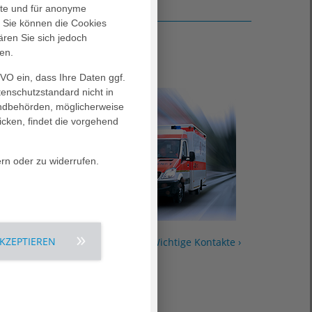
alte und für anonyme
. Sie können die Cookies
ären Sie sich jedoch
en.
Hilfe im Notfall
GVO ein, dass Ihre Daten ggf.
tenschutzstandard nicht in
landbehörden, möglicherweise
icken, findet die vorgehend
ern oder zu widerrufen.
AKZEPTIEREN
fnahme ›
Wichtige Kontakte ›