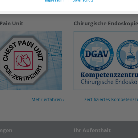
Impressum
|
Datenschutz
Pain Unit
Chirurgische Endoskopi
Mehr erfahren ›
zertifiziertes Kompetenzz
ungen
Ihr Aufenthalt