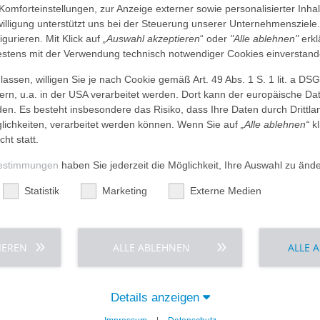
Information
 Komforteinstellungen, zur Anzeige externer sowie personalisierter Inh
nwilligung unterstützt uns bei der Steuerung unserer Unternehmensziele
figurieren. Mit Klick auf
„Auswahl akzeptieren
“ oder
"Alle ablehnen"
erkl
tens mit der Verwendung technisch notwendiger Cookies einverstand
 rund um die Geburt
Infos für Patient:innen
assen, willigen Sie je nach Cookie gemäß Art. 49 Abs. 1 S. 1 lit. a DS
dern, u.a. in der USA verarbeitet werden. Dort kann der europäische Da
den. Es besteht insbesondere das Risiko, dass Ihre Daten durch Dritt
ichkeiten, verarbeitet werden können. Wenn Sie auf
„Alle ablehnen“
kl
cht statt.
estimmungen
haben Sie jederzeit die Möglichkeit, Ihre Auswahl zu änd
Statistik
Marketing
Externe Medien
IEREN
ALLE ABLEHNEN
ALLE 
Unser Angebot ›
Ihre Au
Details anzeigen
Zertifizierungen