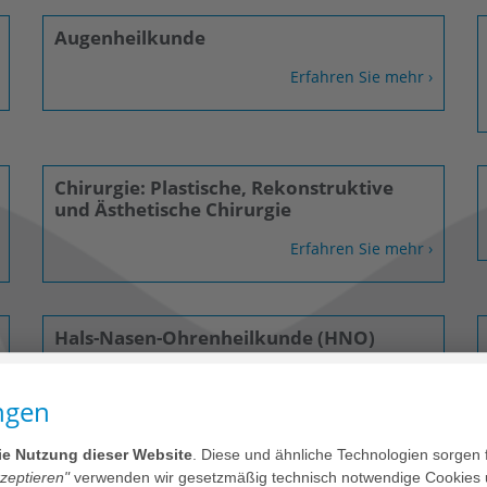
Augenheilkunde
Erfahren Sie mehr ›
Chirurgie: Plastische, Rekonstruktive
und Ästhetische Chirurgie
Erfahren Sie mehr ›
Hals-Nasen-Ohrenheilkunde (HNO)
Erfahren Sie mehr ›
ngen
die Nutzung dieser Website
. Diese und ähnliche Technologien sorgen 
kzeptieren"
verwenden wir gesetzmäßig technisch notwendige Cookies 