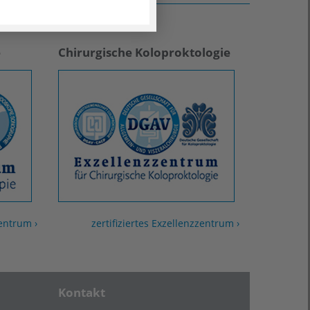
e
Chirurgische Koloproktologie
entrum ›
zertifiziertes Exzellenzzentrum ›
Kontakt